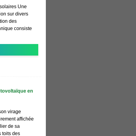
solaires Une
ion sur divers
ition des
hnique consiste
otovoltaïque en
son virage
irement affichée
lier de sa
 toits des