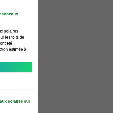
s panneaux
x solaires
ur les toits de
 ont été
ction estimée à
aux solaires sur