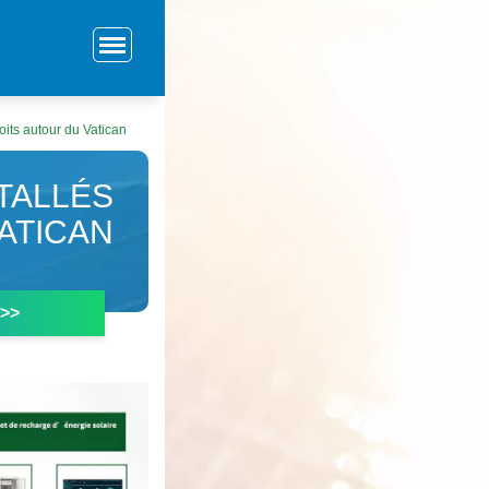
oits autour du Vatican
TALLÉS
ATICAN
 >>