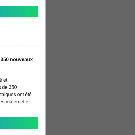
e 350 nouveaux
é et
s de 350
aïques ont été
les maternelle