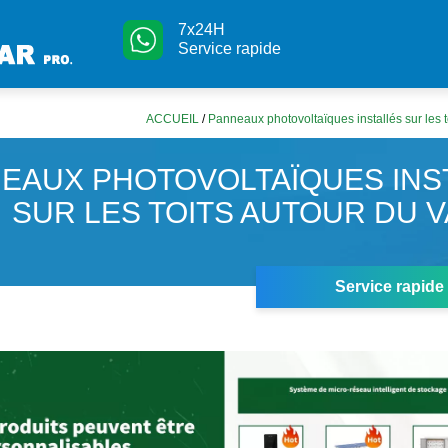
7x24H
Service rapide
ACCUEIL
/
Panneaux photovoltaïques installés sur les t
EAUX PHOTOVOLTAÏQUES INS
SUR LES TOITS AUTOUR DU V
Service rapide