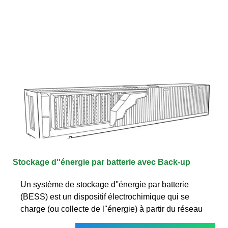
Stockage d''énergie par batterie avec Back-up
Un système de stockage d''énergie par batterie
(BESS) est un dispositif électrochimique qui se
charge (ou collecte de l''énergie) à partir du réseau