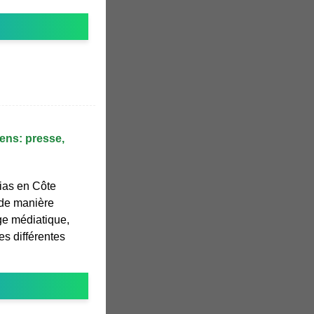
iens: presse,
ias en Côte
 de manière
ge médiatique,
es différentes