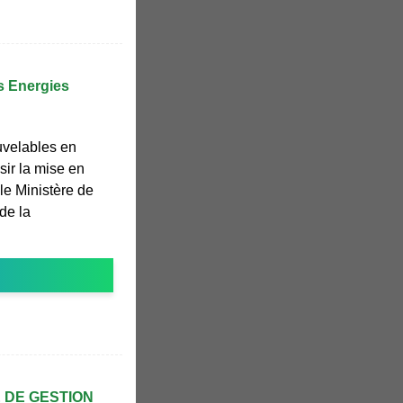
s Energies
uvelables en
ssir la mise en
e Ministère de
de la
 DE GESTION