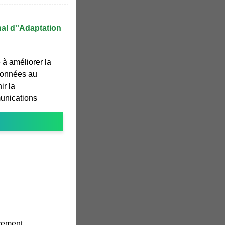
nal d''Adaptation
 à améliorer la
 données au
ir la
unications
vement