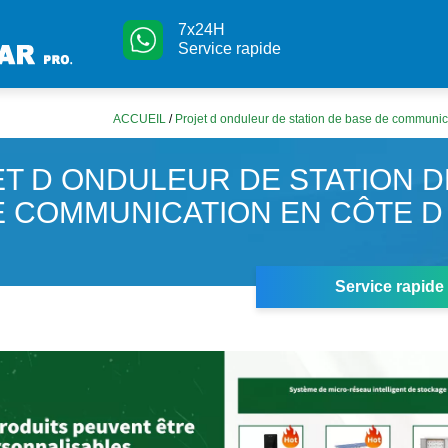
7x24H
Service rapide
ACCUEIL
/
Projet d onduleur de station de base de communica
T D ONDULEUR DE STATION D
 COMMUNICATION EN CÔTE D 
Service rapide