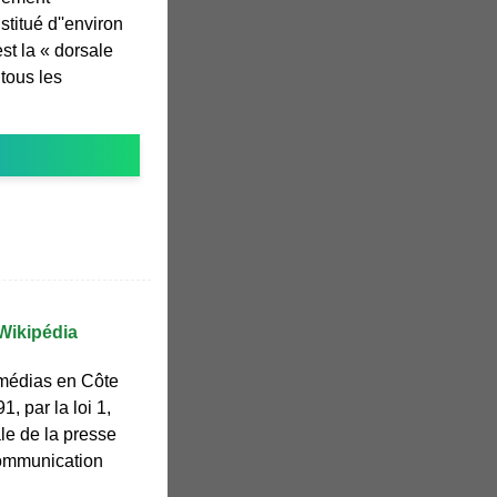
itué d''environ
st la « dorsale
 tous les
 Wikipédia
 médias en Côte
1, par la loi 1,
le de la presse
communication