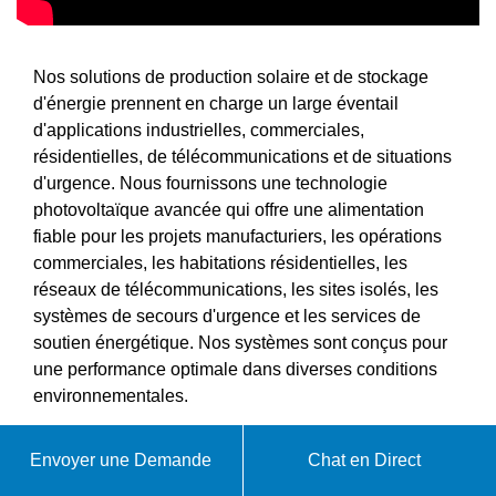
Nos solutions de production solaire et de stockage
d'énergie prennent en charge un large éventail
d'applications industrielles, commerciales,
résidentielles, de télécommunications et de situations
d'urgence. Nous fournissons une technologie
photovoltaïque avancée qui offre une alimentation
fiable pour les projets manufacturiers, les opérations
commerciales, les habitations résidentielles, les
réseaux de télécommunications, les sites isolés, les
systèmes de secours d'urgence et les services de
soutien énergétique. Nos systèmes sont conçus pour
une performance optimale dans diverses conditions
environnementales.
Lorsque vous vous associez à SolarFuture, vous avez
accès à notre vaste portefeuille de produits d'énergie
Envoyer une Demande
Chat en Direct
solaire, y compris des systèmes de production solaire