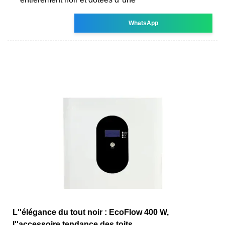
WhatsApp
L''élégance du tout noir : EcoFlow 400 W,
l''accessoire tendance des toits