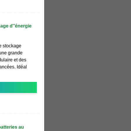
age d''énergie
e stockage
t une grande
ulaire et des
vancées. Idéal
atteries au