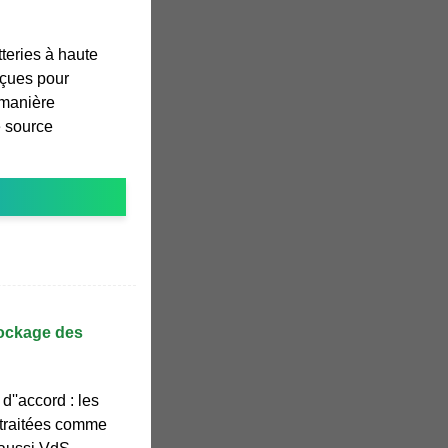
teries à haute
nçues pour
 manière
e source
tockage des
d''accord : les
e traitées comme