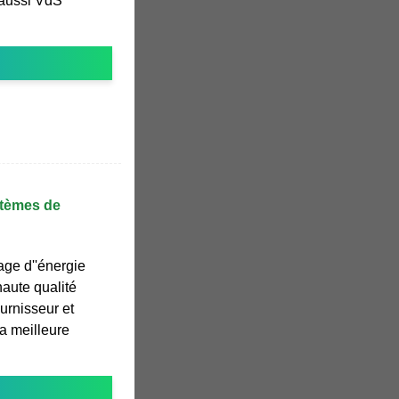
 aussi VdS
stèmes de
ge d''énergie
haute qualité
ournisseur et
la meilleure