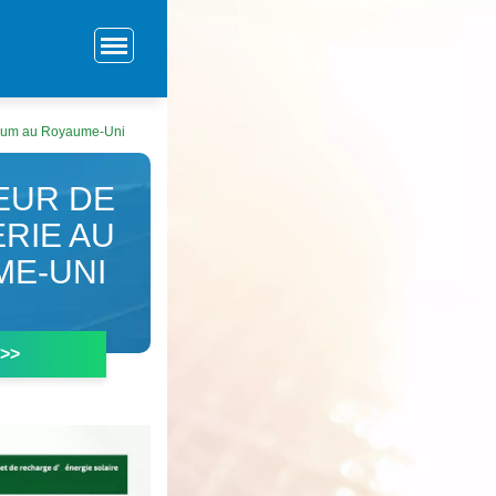
ithium au Royaume-Uni
EUR DE
RIE AU
ME-UNI
 >>