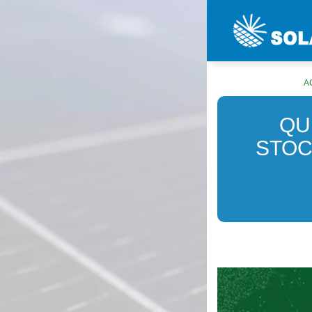
A
QU
STOC