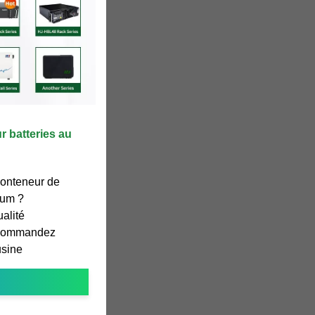
 batteries au
conteneur de
ium ?
alité
. Commandez
usine