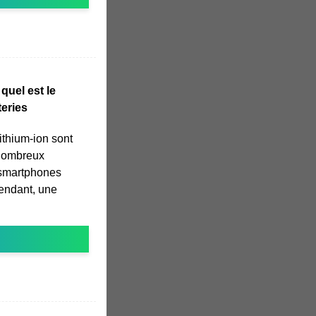
quel est le
teries
lithium-ion sont
nombreux
 smartphones
pendant, une