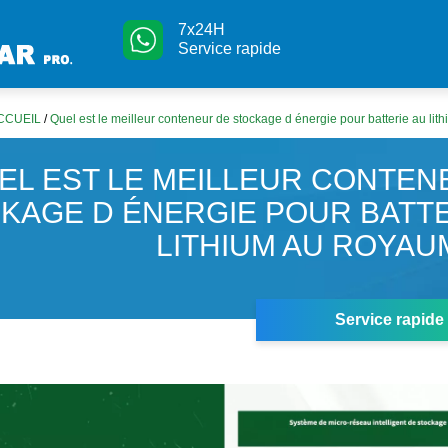
7x24H
Service rapide
CCUEIL
/
Quel est le meilleur conteneur de stockage d énergie pour batterie au l
EL EST LE MEILLEUR CONTEN
KAGE D ÉNERGIE POUR BATTE
LITHIUM AU ROYAU
Service rapide