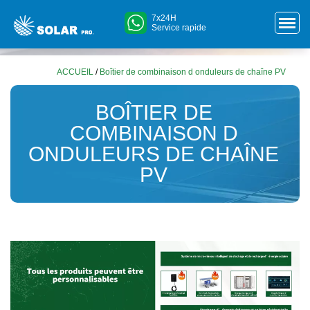
7x24H
Service rapide
ACCUEIL
/
Boîtier de combinaison d onduleurs de chaîne PV
BOÎTIER DE
COMBINAISON D
ONDULEURS DE CHAÎNE
PV