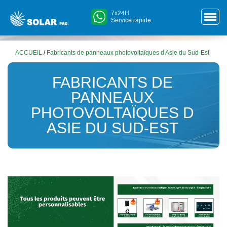
7x24H
Service rapide
ACCUEIL
/
Fabricants de panneaux photovoltaïques d Asie du Sud-Est
FABRICANTS DE
PANNEAUX
PHOTOVOLTAÏQUES D
ASIE DU SUD-EST