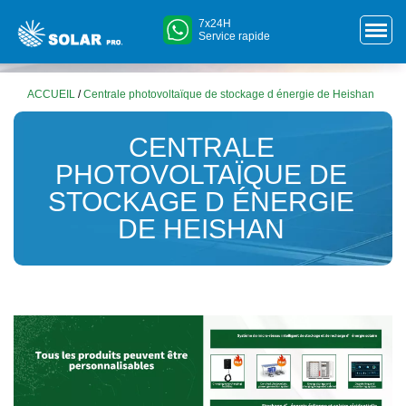
7x24H
Service rapide
ACCUEIL
/
Centrale photovoltaïque de stockage d énergie de Heishan
CENTRALE
PHOTOVOLTAÏQUE DE
STOCKAGE D ÉNERGIE
DE HEISHAN