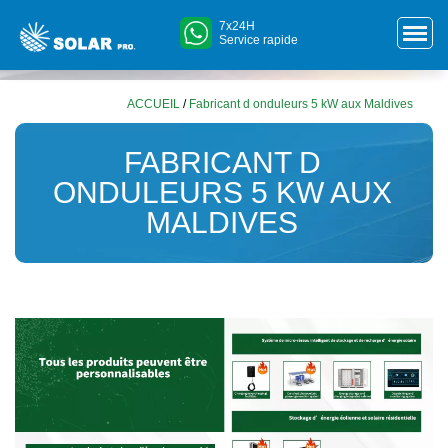
7x24H
Service rapide
ACCUEIL
/
Fabricant d onduleurs 5 kW aux Maldives
FABRICANT D
ONDULEURS 5 KW AUX
MALDIVES