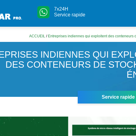
7x24H
Service rapide
ACCUEIL
/
Entreprises indiennes qui exploitent des conteneurs 
EPRISES INDIENNES QUI EXPL
DES CONTENEURS DE STOC
É
Service rapide