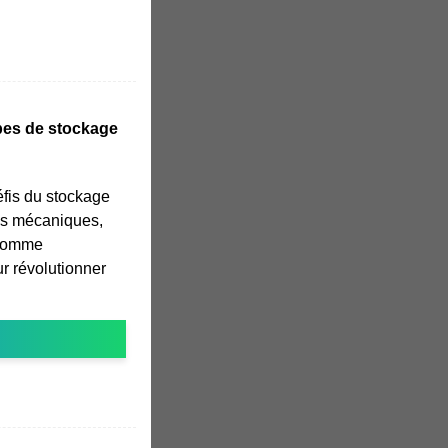
ypes de stockage
éfis du stockage
mes mécaniques,
 comme
ur révolutionner