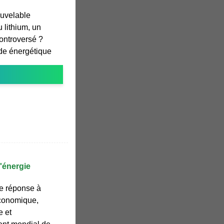
nouvelable
u lithium, un
ontroversé ?
e énergétique
''énergie
e réponse à
économique,
e et