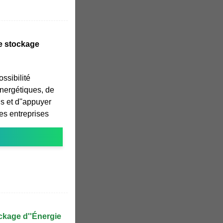
e stockage
ossibilité
énergétiques, de
s et d''appuyer
Les entreprises
ckage d''Énergie