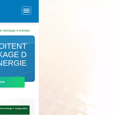
de stockage d énergie
OITENT
KAGE D
NERGIE
 >>