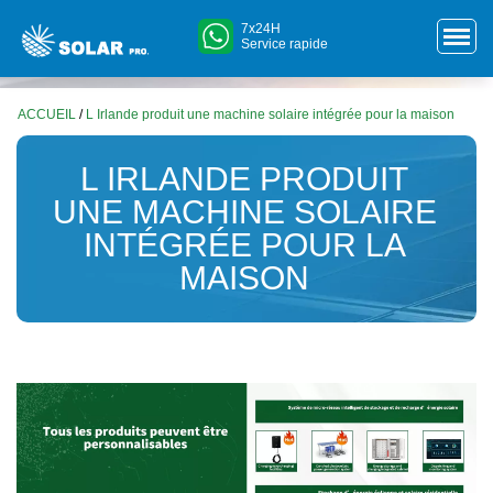
7x24H
Service rapide
ACCUEIL
/
L Irlande produit une machine solaire intégrée pour la maison
L IRLANDE PRODUIT
UNE MACHINE SOLAIRE
INTÉGRÉE POUR LA
MAISON