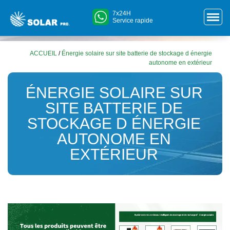
7x24H
Service rapide
ACCUEIL
/
Énergie solaire sur site batterie de stockage d énergie
autonome en extérieur
ÉNERGIE SOLAIRE SUR
SITE BATTERIE DE
STOCKAGE D ÉNERGIE
AUTONOME EN
EXTÉRIEUR