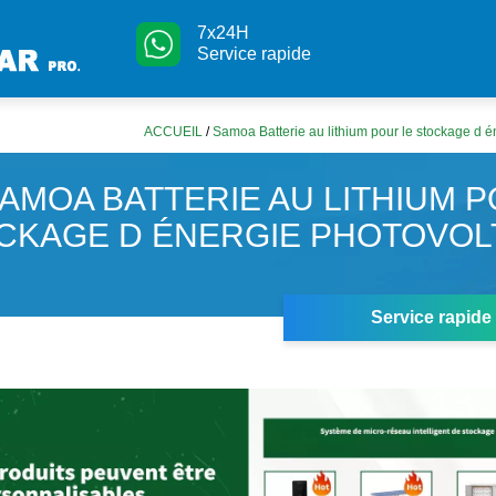
7x24H
Service rapide
ACCUEIL
/
Samoa Batterie au lithium pour le stockage d é
AMOA BATTERIE AU LITHIUM P
CKAGE D ÉNERGIE PHOTOVOL
Service rapide