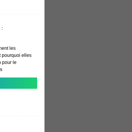
 :
ent les
t pourquoi elles
n pour le
ns