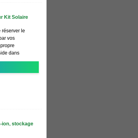
r Kit Solaire
e réserver le
 par vos
 propre
side dans
m-ion, stockage