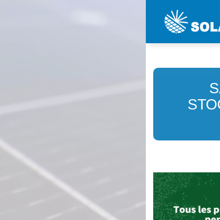
S
STO