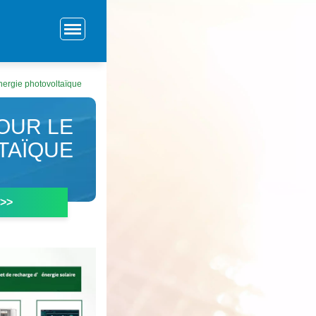
nergie photovoltaïque
OUR LE
TAÏQUE
 >>