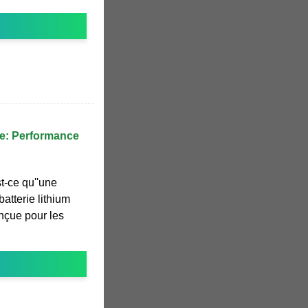
re: Performance
st-ce qu''une
batterie lithium
nçue pour les