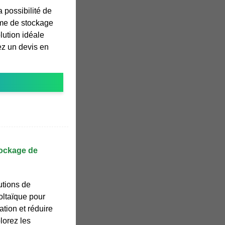
 possibilité de
ème de stockage
olution idéale
ez un devis en
tockage de
utions de
oltaïque pour
tion et réduire
plorez les