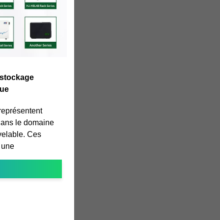
n stockage
que
 représentent
 dans le domaine
velable. Ces
t une