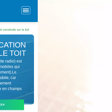
construite sur le toit
CATION
LE TOIT
te radio) est
mobiles qui
uement).Le
bile, car
llement
oix en champs
 >>