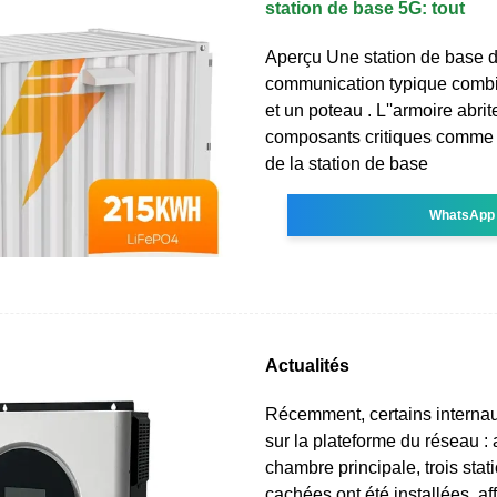
station de base 5G: tout
Aperçu Une station de base 
communication typique comb
et un poteau . L''armoire abri
composants critiques comme 
de la station de base
WhatsApp
Actualités
Récemment, certains internaut
sur la plateforme du réseau :
chambre principale, trois sta
cachées ont été installées, af