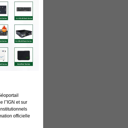
éoportail
e l''IGN et sur
nstitutionnels
ation officielle