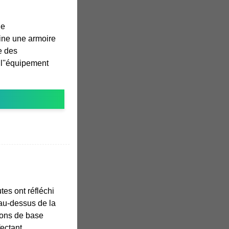
de
ine une armoire
te des
l''équipement
es ont réfléchi
 au-dessus de la
tions de base
fectant