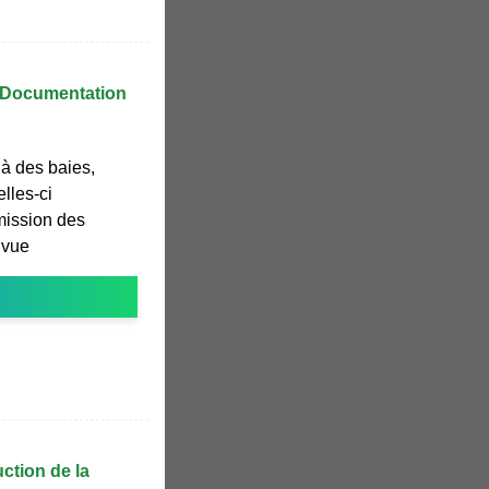
 Documentation
à des baies,
lles-ci
émission des
 vue
ction de la