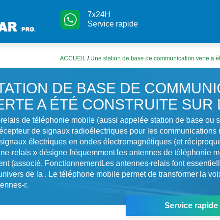
7x24H
Service rapide
ACCUEIL
/
Une station de base de communication verte a été 
TATION DE BASE DE COMMUNI
ERTE A ÉTÉ CONSTRUITE SUR 
elais de téléphonie mobile (aussi appelée station de base ou si
écepteur de signaux radioélectriques pour les communications 
 signaux électriques en ondes électromagnétiques (et réciproq
ne-relais » désigne fréquemment les antennes de téléphonie mo
uent (associé. FonctionnementLes antennes-relais font essentie
’univers de la . Le téléphone mobile permet de transformer la v
tennes-r.
Service rapide