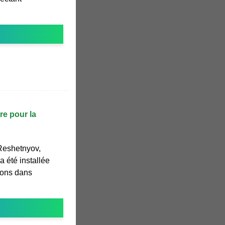
re pour la
é Reshetnyov,
a été installée
ions dans