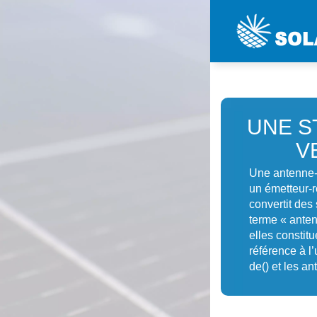
UNE S
V
Une antenne-r
un émetteur-r
convertit des
terme « anten
elles constit
référence à l
de() et les an