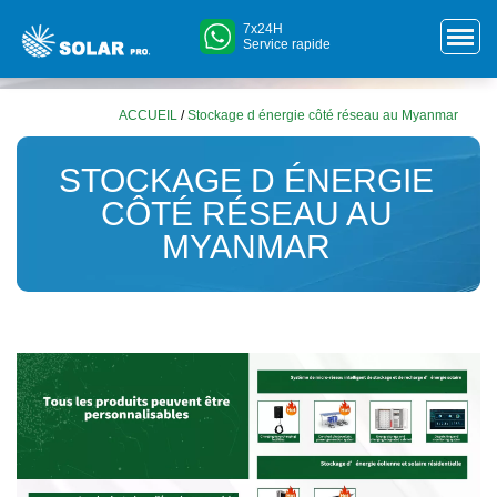
7x24H
Service rapide
ACCUEIL
/
Stockage d énergie côté réseau au Myanmar
STOCKAGE D ÉNERGIE
CÔTÉ RÉSEAU AU
MYANMAR