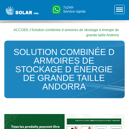
7x24H
Service rapide
ACCUEIL
/
Solution combinée d armoires de stockage d énergie de
grande taille Andorra
SOLUTION COMBINÉE D
ARMOIRES DE
STOCKAGE D ÉNERGIE
DE GRANDE TAILLE
ANDORRA