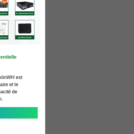
entielle
klinWH est
aire et le
acité de
h.