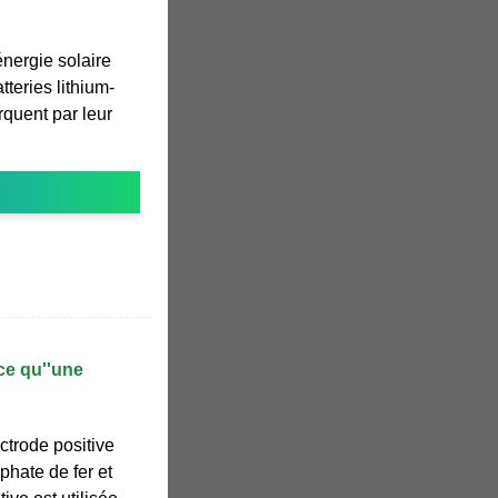
énergie solaire
tteries lithium-
quent par leur
ce qu''une
ectrode positive
phate de fer et