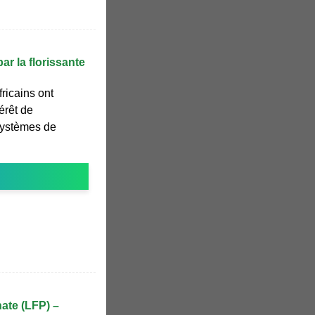
ar la florissante
ricains ont
érêt de
systèmes de
hate (LFP) –