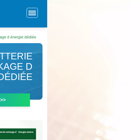
ckage d énergie dédiée
ATTERIE
KAGE D
DÉDIÉE
 >>