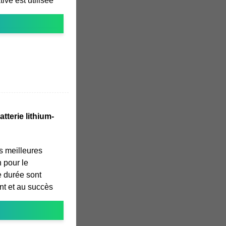
tive est utilisée
tterie lithium-
s meilleures
n pour le
e durée sont
nt et au succès