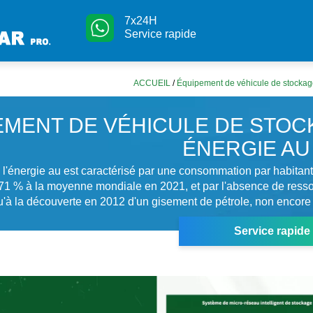
7x24H
Service rapide
ACCUEIL
/
Équipement de véhicule de stockag
EMENT DE VÉHICULE DE STOC
ÉNERGIE AU
 l'énergie au est caractérisé par une consommation par habitant 
 71 % à la moyenne mondiale en 2021, et par l'absence de ress
qu'à la découverte en 2012 d'un gisement de pétrole, non encore e
Service rapide