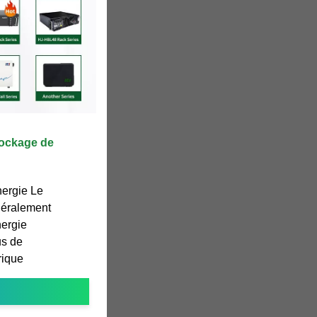
ockage de
nergie Le
énéralement
nergie
us de
rique