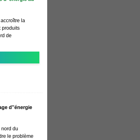
ccroître la
 produits
rd de
age d''énergie
u nord du
dre le problème