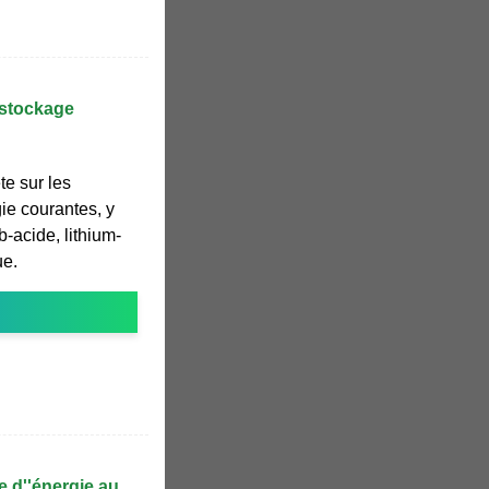
 stockage
e sur les
gie courantes, y
-acide, lithium-
ue.
e d''énergie au