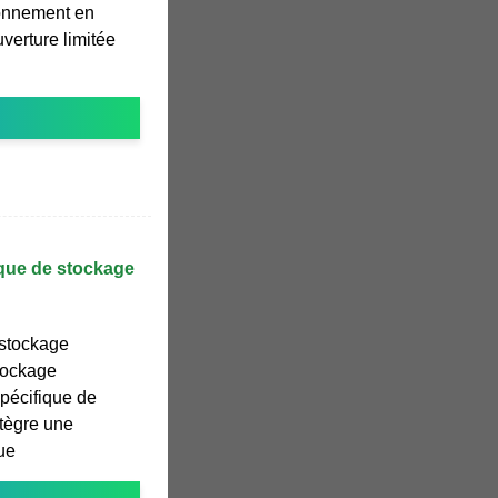
sionnement en
uverture limitée
ique de stockage
 stockage
tockage
spécifique de
ntègre une
ue