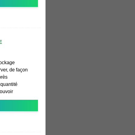
E
tockage
rver, de façon
près
 quantité
pouvoir