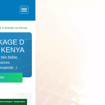
e d énergie au Kenya
KAGE D
 KENYA
très faible,
ources
xploité ; l
 >>