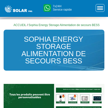
7x24H
Service rapide
ACCUEIL
/
Sophia Energy Storage Alimentation de secours BESS
SOPHIA ENERGY
STORAGE
ALIMENTATION DE
SECOURS BESS