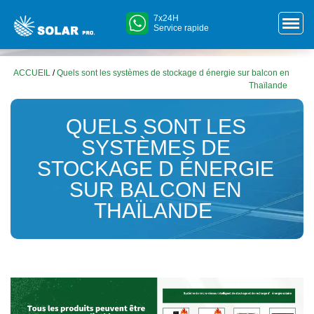
7x24H
Service rapide
ACCUEIL
/
Quels sont les systèmes de stockage d énergie sur balcon en
Thaïlande
QUELS SONT LES
SYSTÈMES DE
STOCKAGE D ÉNERGIE
SUR BALCON EN
THAÏLANDE