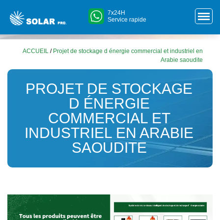
7x24H
Service rapide
ACCUEIL
/
Projet de stockage d énergie commercial et industriel en
Arabie saoudite
PROJET DE STOCKAGE
D ÉNERGIE
COMMERCIAL ET
INDUSTRIEL EN ARABIE
SAOUDITE