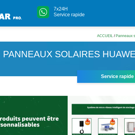
7x24H
Service rapide
ACCUEIL
/
Panneaux s
PANNEAUX SOLAIRES HUAWEI
Service rapide