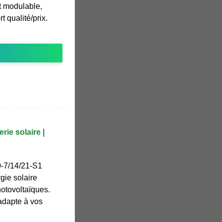
et modulable,
t qualité/prix.
rie solaire |
0-7/14/21-S1
gie solaire
otovoltaïques.
'adapte à vos