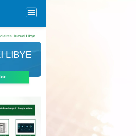
olaires Huawei Libye
 LIBYE
 >>