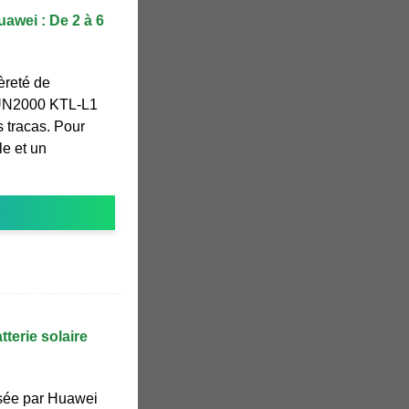
awei : De 2 à 6
èreté de
SUN2000 KTL-L1
 tracas. Pour
le et un
tterie solaire
sée par Huawei