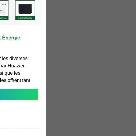
: Énergie
r les diverses
 par Huawei,
si que les
es offrent tant