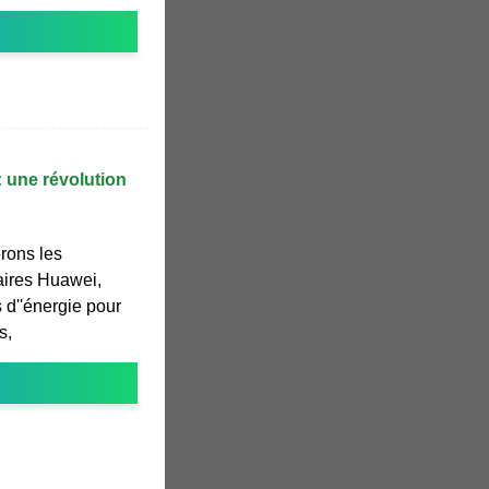
 : une révolution
erons les
aires Huawei,
 d''énergie pour
s,