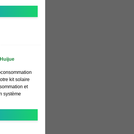
 Huijue
toconsommation
tre kit solaire
nsommation et
'un système