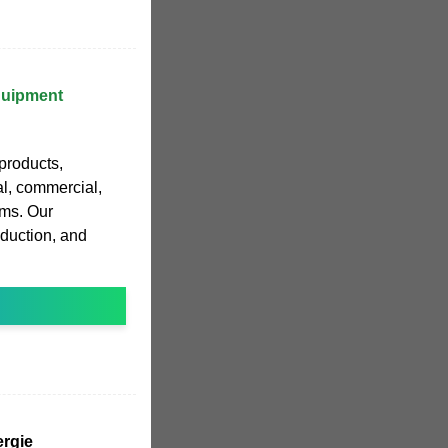
quipment
products,
al, commercial,
ems. Our
duction, and
ergie