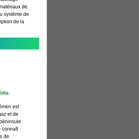
 matériaux de
du système de
eption de la
édia
Yémen est
gaz et de
 péninsule
e connaît
e de