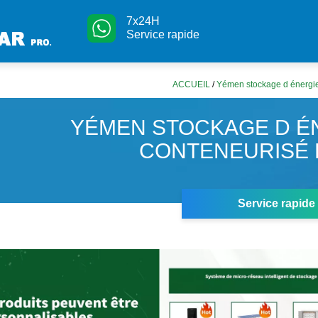
7x24H
Service rapide
ACCUEIL
/
Yémen stockage d énergie
YÉMEN STOCKAGE D É
CONTENEURISÉ 
Service rapide