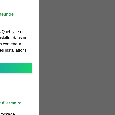
neur de
 Quel type de
nstaller dans un
'un conteneur
s installations
 d''armoire
 stockage