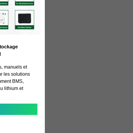
Stockage
t
s, manuels et
 les solutions
amment BMS,
 lithium et