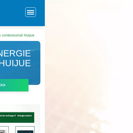
 conteneurisé Huijue
NERGIE
HUIJUE
 >>