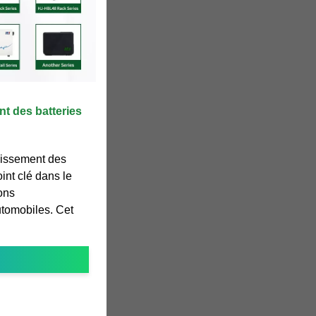
nt des batteries
llissement des
oint clé dans le
ons
tomobiles. Cet