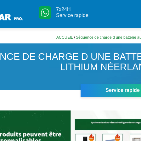
7x24H
Service rapide
ACCUEIL
/
Séquence de charge d une batterie au
NCE DE CHARGE D UNE BATTE
LITHIUM NÉERLA
Service rapide