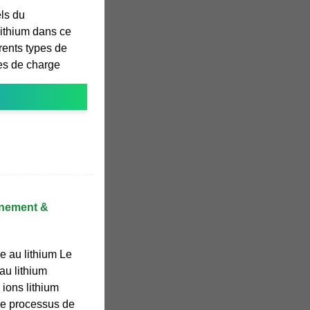
ls du
lithium dans ce
rents types de
ues de charge
nnement &
e au lithium Le
au lithium
ions lithium
le processus de