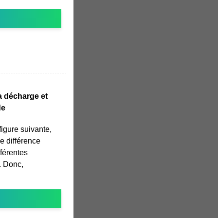
la décharge et
de
figure suivante,
e différence
fférentes
. Donc,