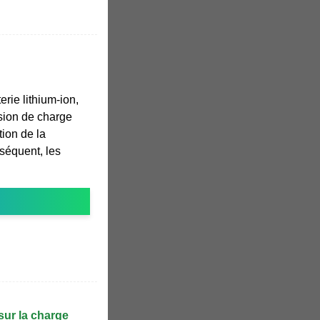
rie lithium-ion,
nsion de charge
tion de la
séquent, les
ur la charge