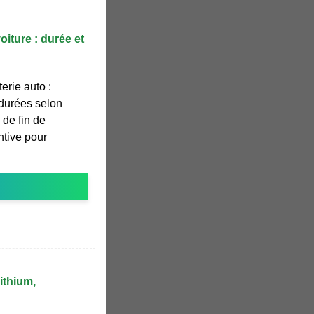
oiture : durée et
erie auto :
 durées selon
 de fin de
tive pour
ithium,