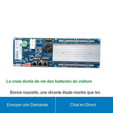
La vraie durée de vie des batteries de voiture
Bonne nouvelle, une récente étude montre que les
batteries se dégradent très lentement, environ 1,8 %
par an. Cela signifie qu''après plus de
Envoyer une Demande
Chat en Direct