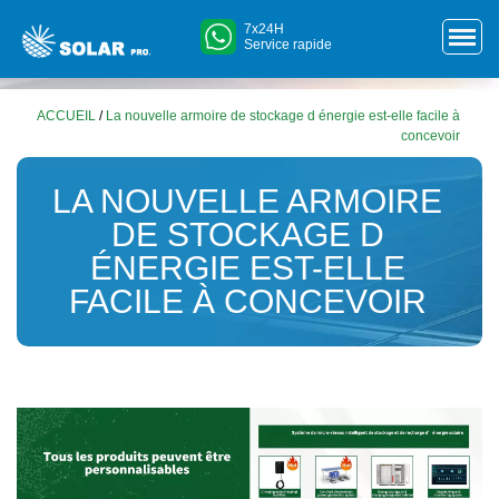
7x24H
Service rapide
ACCUEIL
/
La nouvelle armoire de stockage d énergie est-elle facile à
concevoir
LA NOUVELLE ARMOIRE
DE STOCKAGE D
ÉNERGIE EST-ELLE
FACILE À CONCEVOIR