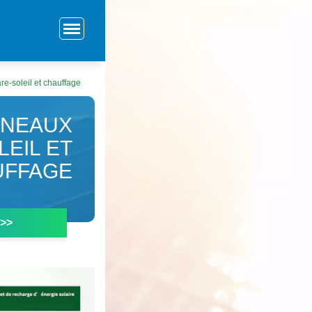
e-soleil et chauffage
NNEAUX
EIL ET
UFFAGE
 >>