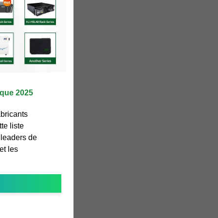
ïque 2025
bricants
te liste
 leaders de
et les