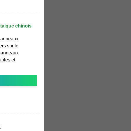
taique chinois
 panneaux
ers sur le
 panneaux
ables et
x