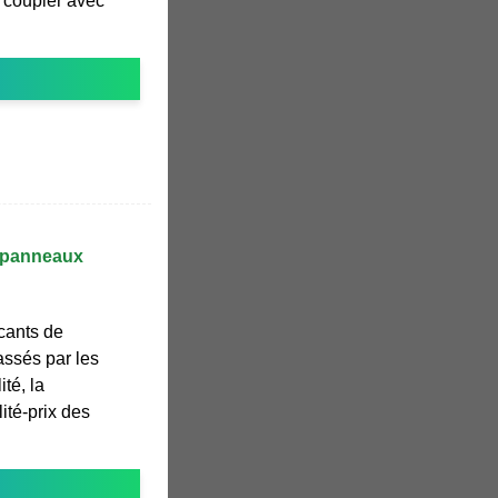
s coupler avec
e panneaux
cants de
ssés par les
té, la
ité-prix des