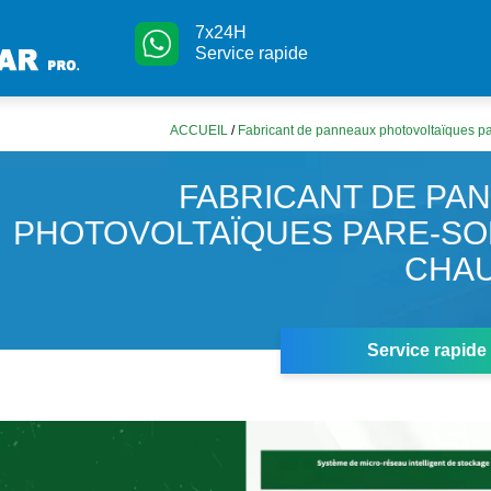
7x24H
Service rapide
ACCUEIL
/
Fabricant de panneaux photovoltaïques par
FABRICANT DE PA
PHOTOVOLTAÏQUES PARE-SOL
CHA
Service rapide