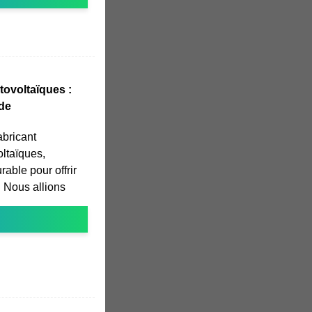
ovoltaïques :
 de
abricant
ltaïques,
able pour offrir
. Nous allions