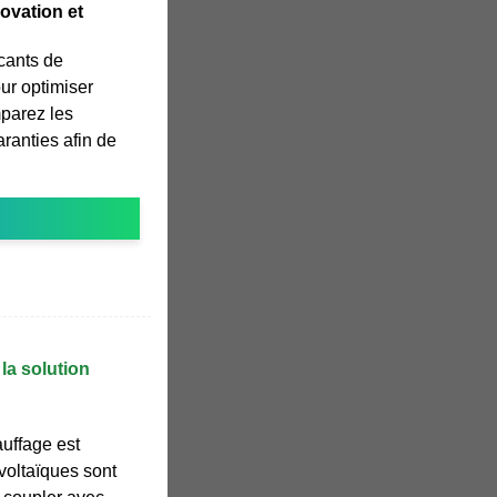
novation et
cants de
ur optimiser
mparez les
aranties afin de
la solution
uffage est
voltaïques sont