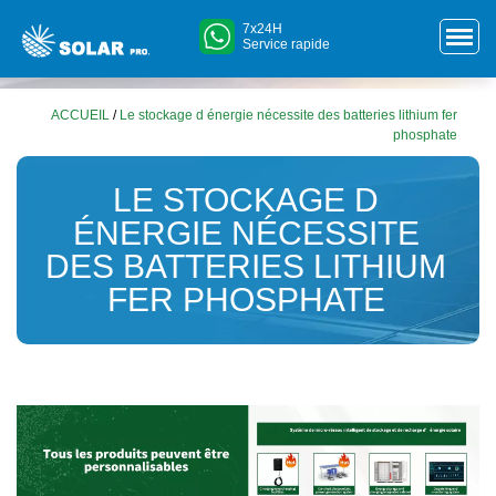
7x24H
Service rapide
ACCUEIL
/
Le stockage d énergie nécessite des batteries lithium fer
phosphate
LE STOCKAGE D
ÉNERGIE NÉCESSITE
DES BATTERIES LITHIUM
FER PHOSPHATE