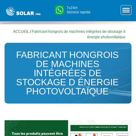
7x24H
Service rapide
ACCUEIL
/
Fabricant hongrois de machines intégrées de stockage d
énergie photovoltaïque
FABRICANT HONGROIS
DE MACHINES
INTÉGRÉES DE
STOCKAGE D ÉNERGIE
PHOTOVOLTAÏQUE