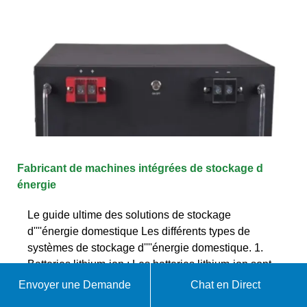
Fabricant de machines intégrées de stockage d
énergie
Le guide ultime des solutions de stockage
d''''énergie domestique Les différents types de
systèmes de stockage d''''énergie domestique. 1.
Batteries lithium-ion : Les batteries lithium-ion sont
une
Envoyer une Demande
Chat en Direct