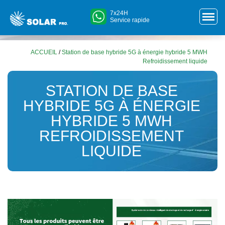
7x24H
Service rapide
ACCUEIL
/
Station de base hybride 5G à énergie hybride 5 MWH
Refroidissement liquide
STATION DE BASE
HYBRIDE 5G À ÉNERGIE
HYBRIDE 5 MWH
REFROIDISSEMENT
LIQUIDE