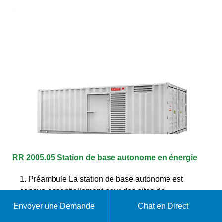
RR 2005.05 Station de base autonome en énergie
1. Préambule La station de base autonome est
conçue essentiellement pour des sites de
télécommunications isolés sur le plan électrique,
Envoyer une Demande
Chat en Direct
notamment dans les DOM/TOM et les pays