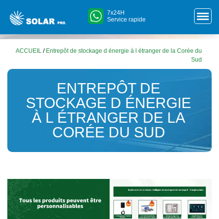
7x24H
Service rapide
ACCUEIL
/
Entrepôt de stockage d énergie à l étranger de la Corée du
Sud
ENTREPÔT DE
STOCKAGE D ÉNERGIE
À L ÉTRANGER DE LA
CORÉE DU SUD