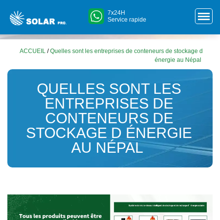
7x24H
Service rapide
ACCUEIL
/
Quelles sont les entreprises de conteneurs de stockage d
énergie au Népal
QUELLES SONT LES
ENTREPRISES DE
CONTENEURS DE
STOCKAGE D ÉNERGIE
AU NÉPAL