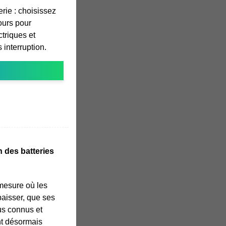
rie : choisissez
ours pour
triques et
 interruption.
n des batteries
 mesure où les
baisser, que ses
us connus et
nt désormais