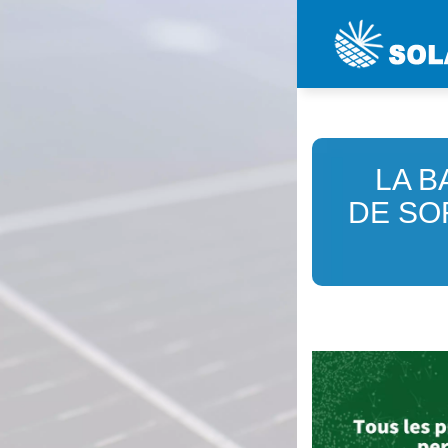
LA B
DE SO