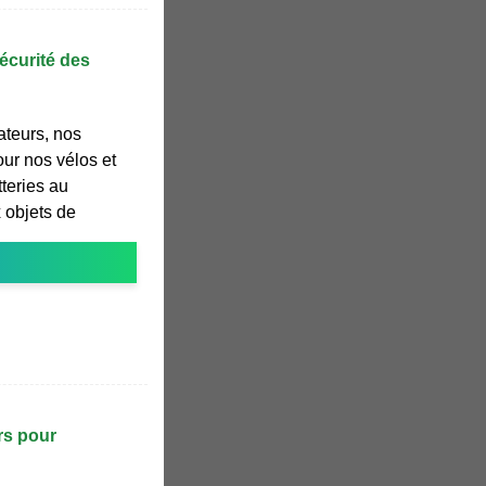
sécurité des
ateurs, nos
our nos vélos et
tteries au
 objets de
rs pour