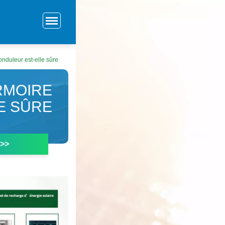
 onduleur est-elle sûre
ARMOIRE
E SÛRE
 >>