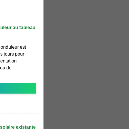
leur au tableau
n onduleur est
s jours pour
mentation
 ou de
 solaire existante