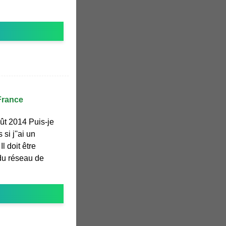
France
ût 2014 Puis-je
si j''ai un
l doit être
 du réseau de