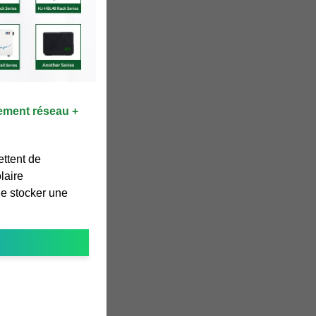
ement réseau +
ttent de
laire
de stocker une