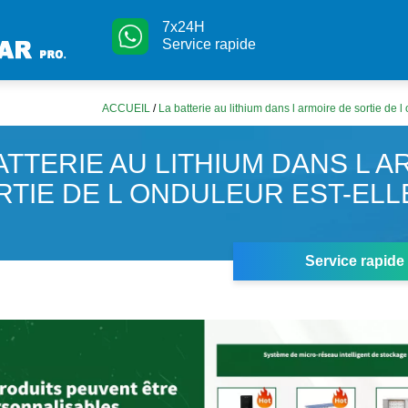
7x24H
Service rapide
ACCUEIL
/
La batterie au lithium dans l armoire de sortie de l
ATTERIE AU LITHIUM DANS L 
RTIE DE L ONDULEUR EST-ELL
Service rapide