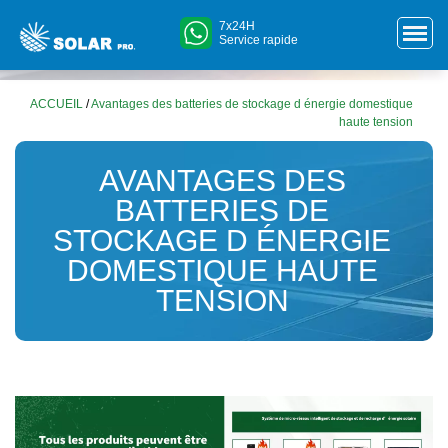
7x24H
Service rapide
ACCUEIL
/
Avantages des batteries de stockage d énergie domestique
haute tension
AVANTAGES DES
BATTERIES DE
STOCKAGE D ÉNERGIE
DOMESTIQUE HAUTE
TENSION