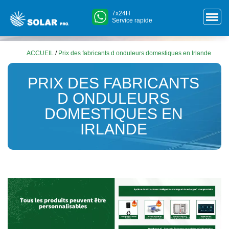
7x24H
Service rapide
ACCUEIL
/
Prix des fabricants d onduleurs domestiques en Irlande
PRIX DES FABRICANTS
D ONDULEURS
DOMESTIQUES EN
IRLANDE