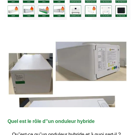
Quel est le rôle d''un onduleur hybride
Qu''est-ce qu''un onduleur hybride et à quoi sert-il ?