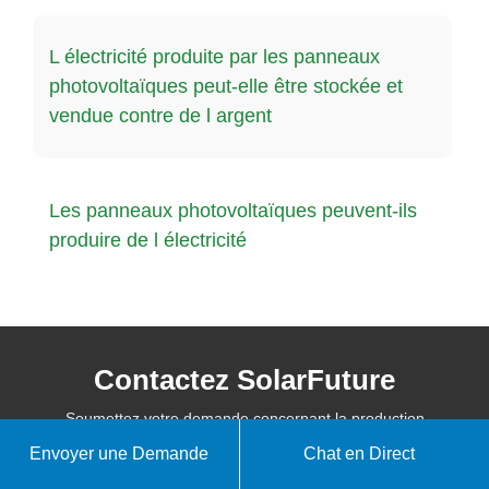
L électricité produite par les panneaux
photovoltaïques peut-elle être stockée et
vendue contre de l argent
Les panneaux photovoltaïques peuvent-ils
produire de l électricité
Contactez SolarFuture
Soumettez votre demande concernant la production
d'énergie solaire, les systèmes de batteries, le stockage
Envoyer une Demande
Chat en Direct
d'énergie domestique et les technologies d'énergie propre.
Nos experts en solutions d'énergie solaire et de stockage