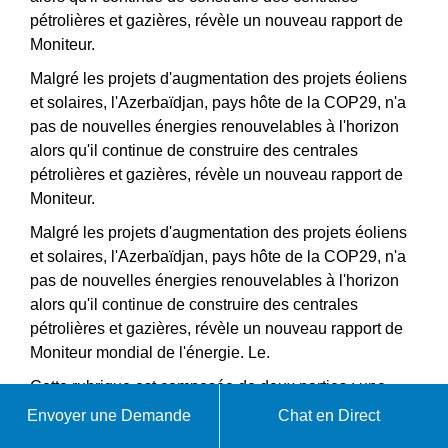
pétrolières et gazières, révèle un nouveau rapport de
Moniteur.
Malgré les projets d'augmentation des projets éoliens
et solaires, l'Azerbaïdjan, pays hôte de la COP29, n'a
pas de nouvelles énergies renouvelables à l'horizon
alors qu'il continue de construire des centrales
pétrolières et gazières, révèle un nouveau rapport de
Moniteur.
Malgré les projets d'augmentation des projets éoliens
et solaires, l'Azerbaïdjan, pays hôte de la COP29, n'a
pas de nouvelles énergies renouvelables à l'horizon
alors qu'il continue de construire des centrales
pétrolières et gazières, révèle un nouveau rapport de
Moniteur mondial de l'énergie. Le.
Cette rubrique est composée de deux parties : une
note rédigée par Enerdata et le Trilemme de l’énergie
Envoyer une Demande
Chat en Direct
de l’Azerbaïdjan, issu des travaux du Conseil Mondial