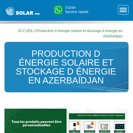
7x24H
Service rapide
ACCUEIL
/
Production d énergie solaire et stockage d énergie en
Azerbaïdjan
PRODUCTION D
ÉNERGIE SOLAIRE ET
STOCKAGE D ÉNERGIE
EN AZERBAÏDJAN