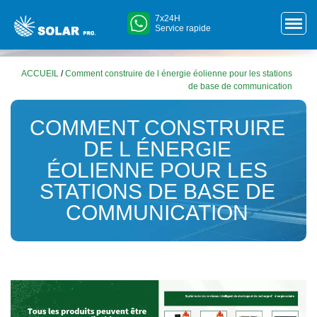
7x24H
Service rapide
ACCUEIL
/
Comment construire de l énergie éolienne pour les stations
de base de communication
COMMENT CONSTRUIRE
DE L ÉNERGIE
ÉOLIENNE POUR LES
STATIONS DE BASE DE
COMMUNICATION