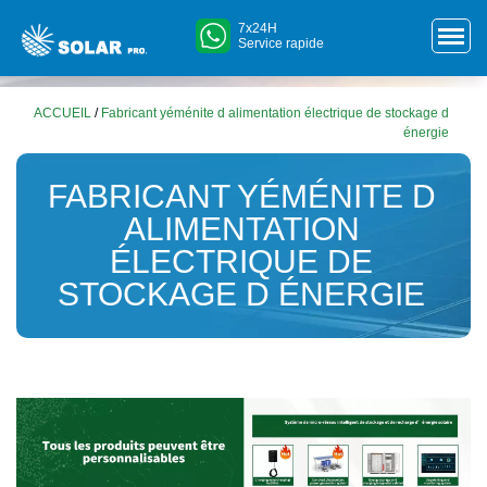
7x24H
Service rapide
ACCUEIL
/
Fabricant yéménite d alimentation électrique de stockage d
énergie
FABRICANT YÉMÉNITE D
ALIMENTATION
ÉLECTRIQUE DE
STOCKAGE D ÉNERGIE