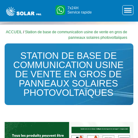
7x24H
Service rapide
ACCUEIL
/
Station de base de communication usine de vente en gros de
panneaux solaires photovoltaïques
STATION DE BASE DE
COMMUNICATION USINE
DE VENTE EN GROS DE
PANNEAUX SOLAIRES
PHOTOVOLTAÏQUES