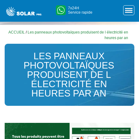
7x24H
Service rapide
ACCUEIL
/
Les panneaux photovoltaïques produisent de l électricité en
heures par an
LES PANNEAUX
PHOTOVOLTAÏQUES
PRODUISENT DE L
ÉLECTRICITÉ EN
HEURES PAR AN