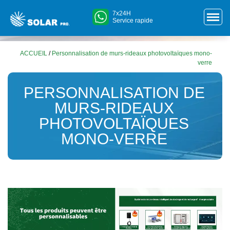
7x24H
Service rapide
ACCUEIL
/
Personnalisation de murs-rideaux photovoltaïques mono-
verre
PERSONNALISATION DE
MURS-RIDEAUX
PHOTOVOLTAÏQUES
MONO-VERRE