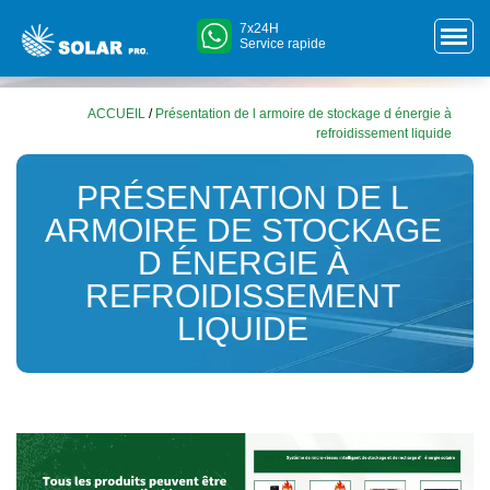
7x24H
Service rapide
ACCUEIL
/
Présentation de l armoire de stockage d énergie à
refroidissement liquide
PRÉSENTATION DE L
ARMOIRE DE STOCKAGE
D ÉNERGIE À
REFROIDISSEMENT
LIQUIDE