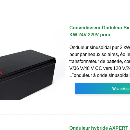
Convertisseur Onduleur Sin
KW 24V 220V pour
Onduleur sinusoïdal pur 2 k
pour panneaux solaires, éolie
transformateur de batterie, co
V/36 V/48 V CC vers 120 V/
L''onduleur à onde sinusoïda
WhatsApp
Onduleur hybride AXPERT 