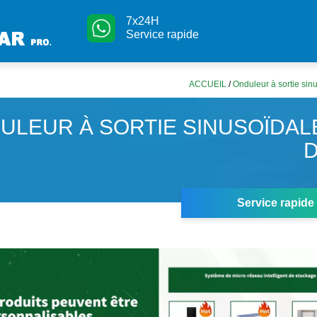
7x24H
Service rapide
ACCUEIL
/
Onduleur à sortie sin
ULEUR À SORTIE SINUSOÏDAL
D
Service rapide