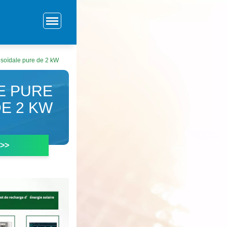
usoïdale pure de 2 kW
E PURE
E 2 KW
 >>