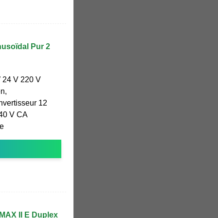
usoïdal Pur 2
W 24 V 220 V
n,
nvertisseur 12
240 V CA
le
MAX II E Duplex