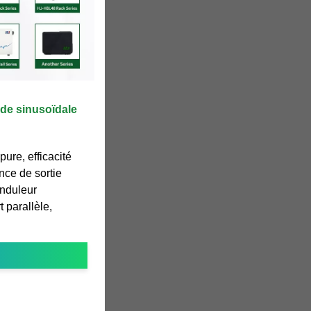
nde sinusoïdale
ure, efficacité
nce de sortie
nduleur
 parallèle,