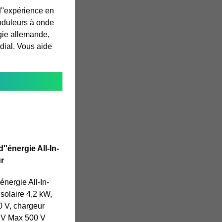
d''expérience en
onduleurs à onde
gie allemande,
ndial. Vous aide
'énergie All-In-
r
nergie All-In-
solaire 4,2 kW,
0 V, chargeur
PV Max 500 V