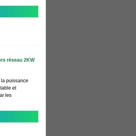
hors réseau 2KW
e la puissance
table et
ar les