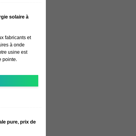
gie solaire à
ux fabricants et
aires à onde
tre usine est
 pointe.
le pure, prix de