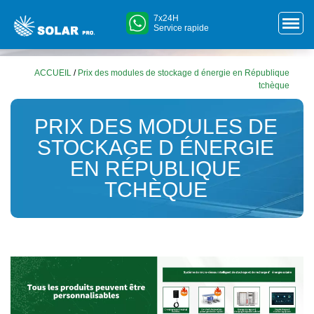
7x24H
Service rapide
ACCUEIL
/
Prix des modules de stockage d énergie en République
tchèque
PRIX DES MODULES DE
STOCKAGE D ÉNERGIE
EN RÉPUBLIQUE
TCHÈQUE