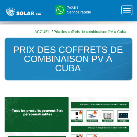
7x24H
Service rapide
ACCUEIL
/
Prix des coffrets de combinaison PV à Cuba
PRIX DES COFFRETS DE
COMBINAISON PV À
CUBA