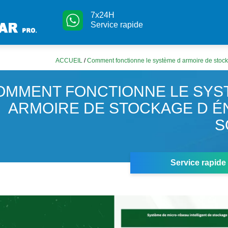
7x24H
Service rapide
ACCUEIL
/
Comment fonctionne le système d armoire de stock
OMMENT FONCTIONNE LE SYS
ARMOIRE DE STOCKAGE D É
S
Service rapide