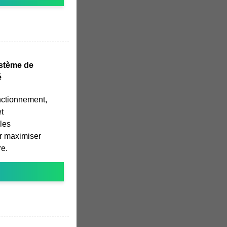
stème de
é
nctionnement,
t
les
r maximiser
re.