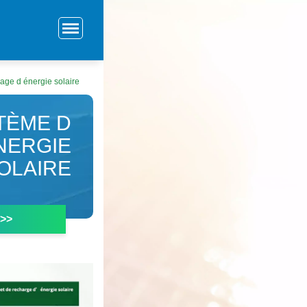
age d énergie solaire
TÈME D
NERGIE
OLAIRE
 >>