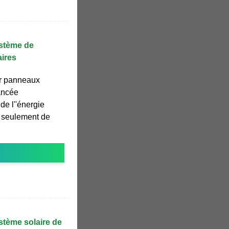
stème de
aires
ur panneaux
ancée
de l''énergie
n seulement de
tème solaire de