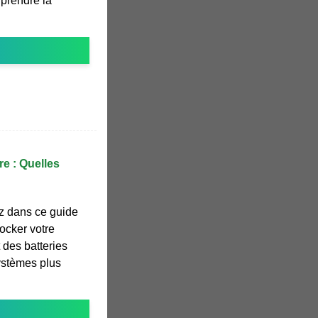
 prendre la
re : Quelles
z dans ce guide
ocker votre
t des batteries
systèmes plus