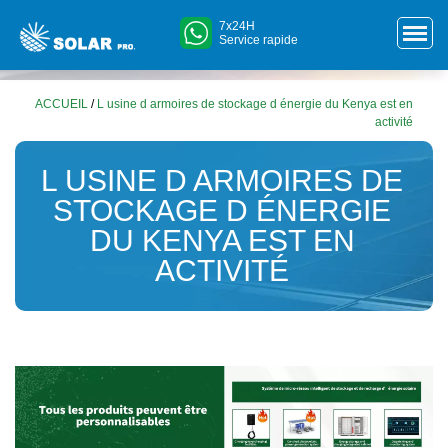
7x24H
Service rapide
ACCUEIL
/
L usine d armoires de stockage d énergie du Kenya est en
activité
L USINE D ARMOIRES DE
STOCKAGE D ÉNERGIE
DU KENYA EST EN
ACTIVITÉ