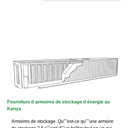
Fourniture d armoires de stockage d énergie au
Kenya
Armoires de stockage. Qu''''est-ce qu''''une armoire